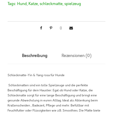
k
Tags:
Hund
,
Katze
,
schleckmatte
,
spielzeug
m
a
t
t
e
-
Y
i
n
&
Beschreibung
Rezensionen (0)
Y
a
n
g
Schleckmatte-Yin & Yang rosa für Hunde
r
o
Schleckmatten sind ein tolle Spielzeuge und die perfekte
s
Beschäftigung für dein Haustier. Egal ob Hund oder Katze, die
a
Schleckmatte sorgt für eine lange Beschäftigung und bringt eine
f
gesunde Abwechslung in euren Alltag. Ideal als Ablenkung beim
ü
Krallenscheiden , Badezeit, Pflege und mehr. Befüllbar mit
r
Feuchtfutter oder Flüssigkeiten wie z.B. Smoothies. Die Matte biete
H