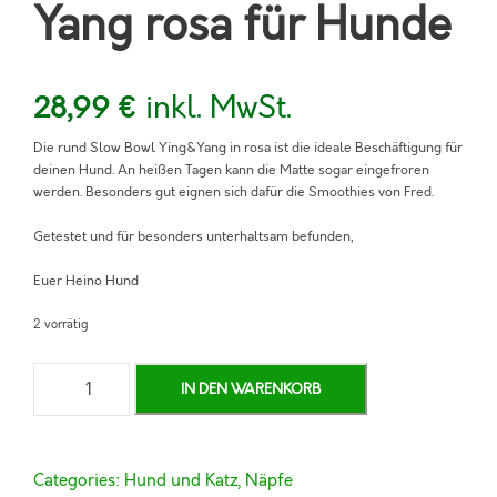
Yang rosa für Hunde
inkl. MwSt.
28,99
€
Die rund Slow Bowl Ying&Yang in rosa ist die ideale Beschäftigung für
deinen Hund. An heißen Tagen kann die Matte sogar eingefroren
werden. Besonders gut eignen sich dafür die Smoothies von Fred.
Getestet und für besonders unterhaltsam befunden,
Euer Heino Hund
2 vorrätig
S
IN DEN WARENKORB
c
h
l
e
Categories:
Hund und Katz
,
Näpfe
c