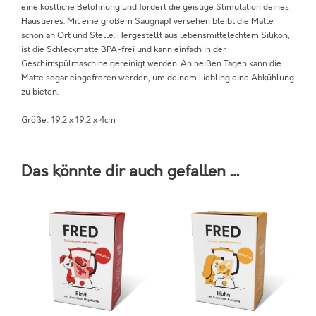
eine köstliche Belohnung und fördert die geistige Stimulation deines
u
Haustieres. Mit eine großem Saugnapf versehen bleibt die Matte
n
schön an Ort und Stelle. Hergestellt aus lebensmittelechtem Silikon,
d
ist die Schleckmatte BPA-frei und kann einfach in der
e
Geschirrspülmaschine gereinigt werden. An heißen Tagen kann die
M
Matte sogar eingefroren werden, um deinem Liebling eine Abkühlung
e
zu bieten.
n
g
Größe: 19.2 x 19.2 x 4cm
e
Das könnte dir auch gefallen …