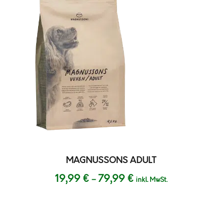
MAGNUSSONS ADULT
P
19,99
€
79,99
€
–
inkl. MwSt.
r
e
i