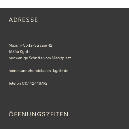
s
s
p
ADRESSE
a
n
n
e
Maxim-Gorki-Strasse 42
16866 Kyritz
:
nur wenige Schritte vom Marktplatz
1
9
heinohund@hundeladen-kyritz.de
,
9
Telefon 015142448792
9
€
b
ÖFFNUNGSZEITEN
i
s