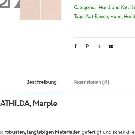
E
Categories:
Hund und Katz
,
L
D
Tags:
Auf Reisen
,
Hund
,
Hund
E
C
K
E
v
o
n
P
Beschreibung
Rezensionen (0)
a
l
ATHILDA, Marple
o
p
a
-
us
robusten, langlebigen
Materialien
gefertigt und schenkt