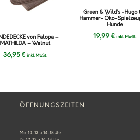
Green & Wild’s -Hugo 
Hammer- Öko-Spielzeug
Hunde
19,99
€
NDEDECKE von Palopa –
inkl. MwSt.
MATHILDA – Walnut
36,95
€
inkl. MwSt.
ÖFFNUNGSZEITEN
Mo: 10-13 u. 14-18 Uhr
Di: 10-13 u. 14-18 Uhr