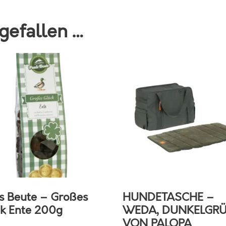
n
g
gefallen …
e
s Beute – Großes
HUNDETASCHE –
k Ente 200g
WEDA, DUNKELGR
VON PALOPA