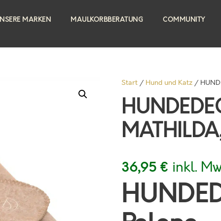
NSERE MARKEN
MAULKORBBERATUNG
COMMUNITY
Start
/
Hund und Katz
/ HUNDE
HUNDEDECK
MATHILDA,
inkl. Mw
36,95
€
HUNDED