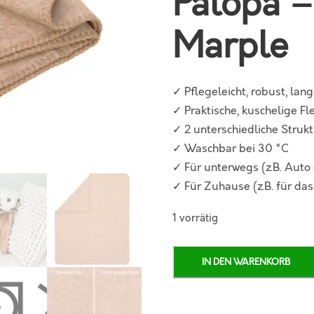
Palopa 
Marple
✓ Pflegeleicht, robust, lan
✓ Praktische, kuschelige F
✓ 2 unterschiedliche Strukt
✓ Waschbar bei 30 °C
✓ Für unterwegs (z.B. Auto
✓ Für Zuhause (z.B. für das
1 vorrätig
H
IN DEN WARENKORB
U
N
D