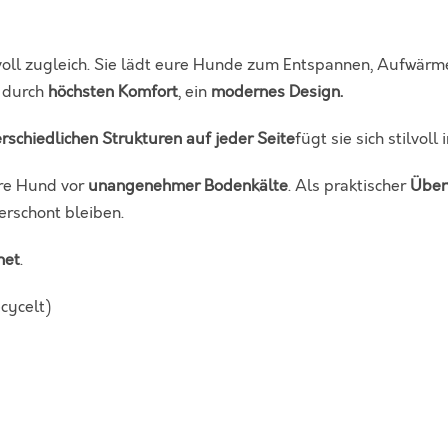
M
A
T
lvoll zugleich. Sie lädt eure Hunde zum Entspannen, Aufwärm
H
t durch
höchsten Komfort
, ein
modernes Design.
I
rschiedlichen Strukturen auf jeder Seite
fügt sie sich stilvoll 
L
D
re Hund vor
unangenehmer Bodenkälte
. Als praktischer
Über
A
erschont bleiben.
,
M
net
.
a
r
cycelt)
p
l
e
M
e