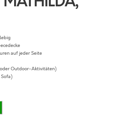
– MATHILDA,
glebig
leecedecke
uren auf jeder Seite
 oder Outdoor-Aktivitäten)
 Sofa)