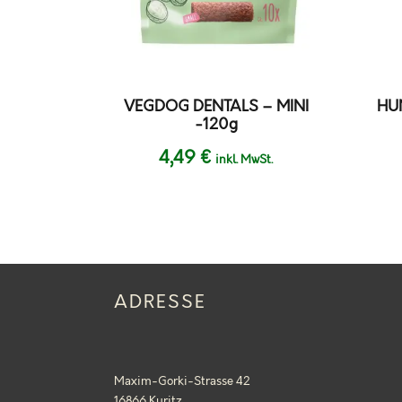
VEGDOG DENTALS – MINI
HU
-120g
4,49
€
inkl. MwSt.
ADRESSE
Maxim-Gorki-Strasse 42
16866 Kyritz