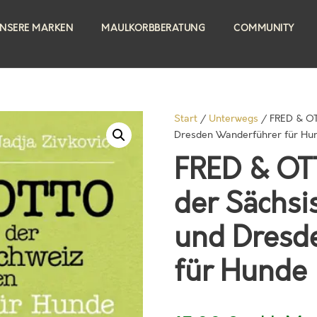
NSERE MARKEN
MAULKORBBERATUNG
COMMUNITY
Start
/
Unterwegs
/ FRED & OT
Dresden Wanderführer für Hu
FRED & OT
der Sächsi
und Dresd
für Hunde