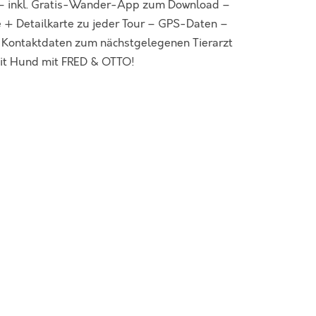
 – inkl. Gratis-Wander-App zum Download –
 + Detailkarte zu jeder Tour – GPS-Daten –
d Kontaktdaten zum nächstgelegenen Tierarzt
mit Hund mit FRED & OTTO!
ich
,
Hundetouren
,
Sächsische Schweiz
,
anderführer
,
Wandertouren mit Hund
,
ung