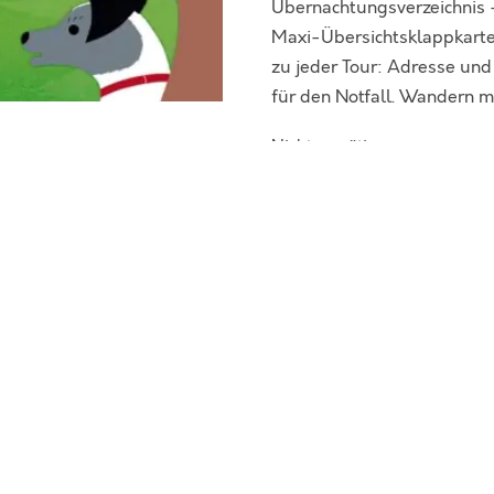
Übernachtungsverzeichnis
Maxi-Übersichtsklappkarte
zu jeder Tour: Adresse un
für den Notfall. Wandern 
Nicht vorrätig
SKU:
353
Category:
Unterwegs
Tags:
Dresden
,
hundefreundl
Übernachtungsverzeichnis
,
W
Wanderwegs
,
Wegbeschreib