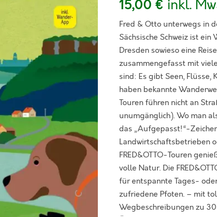
inkl. Mw
15,00
€
Fred & Otto unterwegs in d
Sächsische Schweiz ist ei
Dresden sowieso eine Reis
zusammengefasst mit vielen
sind: Es gibt Seen, Flüsse,
haben bekannte Wanderwe
Touren führen nicht an St
unumgänglich). Wo man als
das „Aufgepasst!“-Zeichen 
Landwirtschaftsbetrieben 
FRED&OTTO-Touren genießen 
volle Natur. Die FRED&OTT
für entspannte Tages- od
zufriedene Pfoten. – mit t
Wegbeschreibungen zu 30 